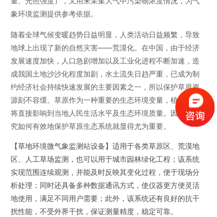
量、光照强度），又用来采集大气中污染物浓度情况，为气
象环境监测提供参考依据。
随着全球气候变暖趋势日益明显，人类活动日益频繁，导致
地球上出现了新的自然灾害——荒漠化。在中国，由于经济
发展速度加快，人口急剧增加以及工业化进程不断加速，造
成我国土地沙沙化程度加剧，水土流失日趋严重，已成为制
约经济社会持续快速发展的主要因素之一，所以保护草原资
源刻不容缓。草原作为一种重要的生态环境变量，植被破坏
将直接影响到当地人民生活水平及生态环境质量。因此，研
究如何有效地保护草原生态系统就显得尤为重要。
【草地环境微气象监测站设备】
适用于各类草原区、荒漠地
区、人工草场监测，也可以用于城市园林绿化工程；该系统
实现范围连续观测，并能及时反映其变化过程，便于现场分
析处理；同时还具备多种数据通讯方式，使仪器更方便灵活
地使用，满足不同用户需要；此外，该系统还有良好的抗干
扰性能，不受外界干扰，保证测量精度，稳定可靠。