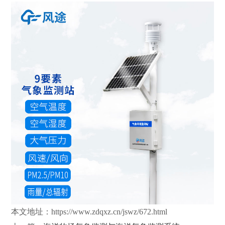
本文地址：
https://www.zdqxz.cn/jswz/672.html