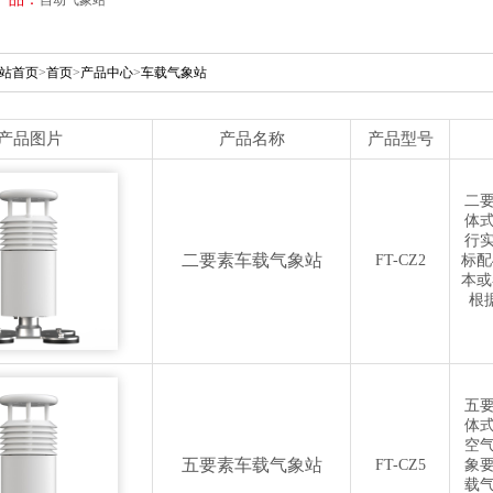
站首页
>
首页
>
产品中心
>
车载气象站
更新时间：2026-08-07
产品图片
产品名称
产品型号
二
体
行
二要素车载气象站
FT-CZ2
标配
本或
根
五
体
空
五要素车载气象站
FT-CZ5
象
载