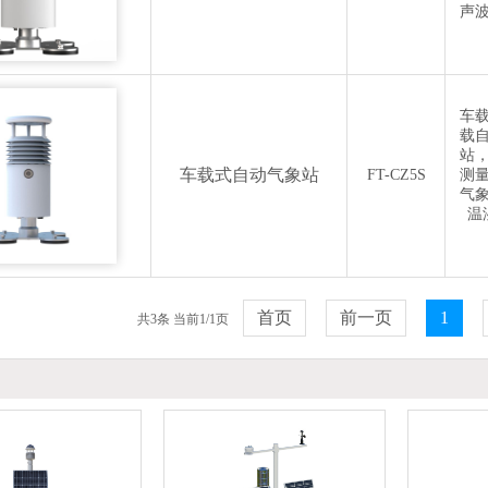
声
车
载
站
车载式自动气象站
FT-CZ5S
测
气
温
首页
前一页
1
共3条当前1/1页