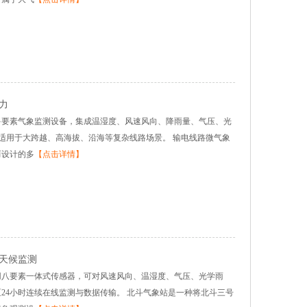
力
多要素气象监测设备，集成温湿度、风速风向、降雨量、气压、光
，适用于大跨越、高海拔、沿海等复杂线路场景。输电线路微气象
而设计的多
【点击详情】
天候监测
用八要素一体式传感器，可对风速风向、温湿度、气压、光学雨
24小时连续在线监测与数据传输。北斗气象站是一种将北斗三号