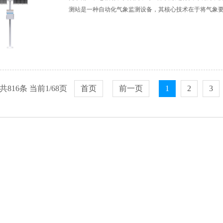
测站是一种自动化气象监测设备，其核心技术在于将气象
共816条当前1/68页
首页
前一页
1
2
3