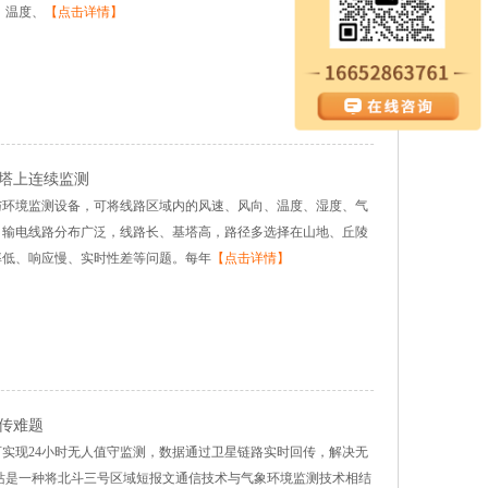
。温度、
【点击详情】
塔上连续监测
与环境监测设备，可将线路区域内的风速、风向、温度、湿度、气
。输电线路分布广泛，线路长、基塔高，路径多选择在山地、丘陵
率低、响应慢、实时性差等问题。每年
【点击详情】
传难题
实现24小时无人值守监测，数据通过卫星链路实时回传，解决无
站是一种将北斗三号区域短报文通信技术与气象环境监测技术相结