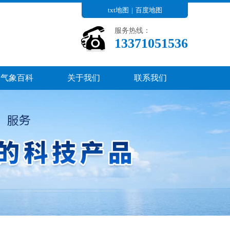
txt地图
|
百度地图
服务热线：
13371051536
气象百科
关于我们
联系我们