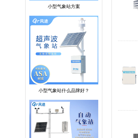
小型气象站方案
小型气象站什么品牌好？