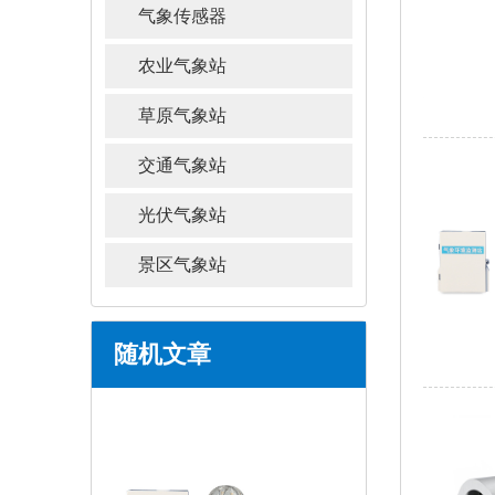
气象传感器
农业气象站
草原气象站
交通气象站
光伏气象站
景区气象站
随机文章