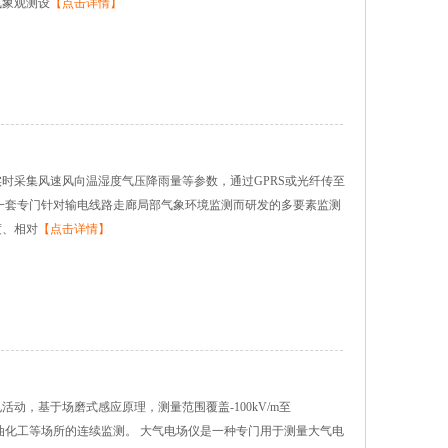
气象观测设
【点击详情】
时采集风速风向温湿度气压降雨量等参数，通过GPRS或光纤传至
一套专门针对输电线路走廊局部气象环境监测而研发的多要素监测
度、相对
【点击详情】
动，基于场磨式感应原理，测量范围覆盖-100kV/m至
、石油化工等场所的连续监测。大气电场仪是一种专门用于测量大气电